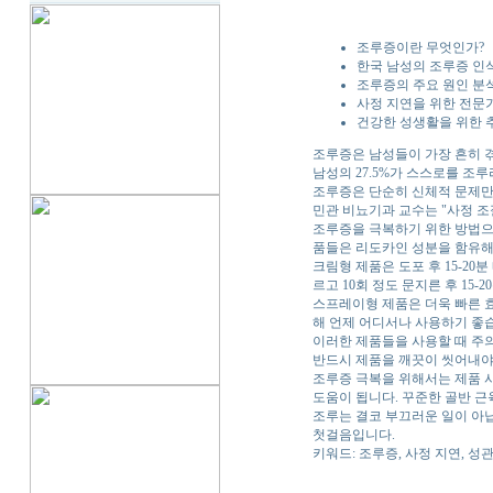
조루증이란 무엇인가?
한국 남성의 조루증 인
조루증의 주요 원인 분
사정 지연을 위한 전문
건강한 성생활을 위한 
조루증은 남성들이 가장 흔히 겪
남성의 27.5%가 스스로를 조
조루증은 단순히 신체적 문제만이
민관 비뇨기과 교수는 "사정 조
조루증을 극복하기 위한 방법으
품들은 리도카인 성분을 함유해
크림형 제품은 도포 후 15-2
르고 10회 정도 문지른 후 15-
스프레이형 제품은 더욱 빠른 효
해 언제 어디서나 사용하기 좋
이러한 제품들을 사용할 때 주의
반드시 제품을 깨끗이 씻어내야
조루증 극복을 위해서는 제품 
도움이 됩니다. 꾸준한 골반 근
조루는 결코 부끄러운 일이 아
첫걸음입니다.
키워드: 조루증, 사정 지연, 성