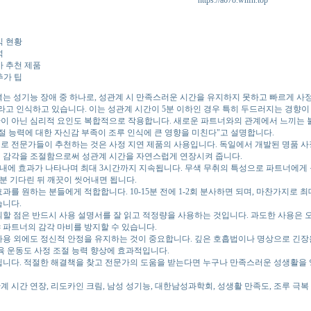
식 현황
석
가 추천 제품
추가 팁
는 성기능 장애 중 하나로, 성관계 시 만족스러운 시간을 유지하지 못하고 빠르게 사
루라고 인식하고 있습니다. 이는 성관계 시간이 5분 이하인 경우 특히 두드러지는 경향이
 아닌 심리적 요인도 복합적으로 작용합니다. 새로운 파트너와의 관계에서 느끼는 불안
절 능력에 대한 자신감 부족이 조루 인식에 큰 영향을 미친다"고 설명합니다.
로 전문가들이 추천하는 것은 사정 지연 제품의 사용입니다. 독일에서 개발된 명품 사
 감각을 조절함으로써 성관계 시간을 자연스럽게 연장시켜 줍니다.
0분 내에 효과가 나타나며 최대 3시간까지 지속됩니다. 무색 무취의 특성으로 파트너에게
20분 기다린 뒤 깨끗이 씻어내면 됩니다.
과를 원하는 분들에게 적합합니다. 10-15분 전에 1-2회 분사하면 되며, 마찬가지로 
습니다.
할 점은 반드시 사용 설명서를 잘 읽고 적정량을 사용하는 것입니다. 과도한 사용은 
 파트너의 감각 마비를 방지할 수 있습니다.
사용 외에도 정신적 안정을 유지하는 것이 중요합니다. 깊은 호흡법이나 명상으로 긴장
육 운동도 사정 조절 능력 향상에 효과적입니다.
닙니다. 적절한 해결책을 찾고 전문가의 도움을 받는다면 누구나 만족스러운 성생활을 
관계 시간 연장, 리도카인 크림, 남성 성기능, 대한남성과학회, 성생활 만족도, 조루 극복