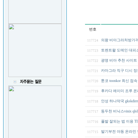
번호
의왕 비아그라처방가
117724
토렌트왈 도메인 대피소 
117723
광명 비아 추천 사이트
117722
카마그라 직구 디시 정
117721
툰코 toonkor 최신 접
117720
후카다 에이미 조루 온라
117719
안성 하나약국 gkskdirr
117718
동두천 비닉스vinix qlslr
117717
풀발 잘되는 법 이용 TI
117716
발기부전 야동 온라인 
117715